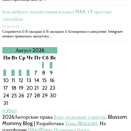
Как набрать подписчиков в канал MAX: +9 простых
способов
30.05.2026
Сохраняется 0 В закладки 0 В закладках 0 Блокировки и замедление Telegram
меняют привычную экосистему …
Август 2026
Пн
Вт
Ср
Чт
Пт
Сб
Вс
1
2
3
4
5
6
7
8
9
10
11
12
13
14
15
16
17
18
19
20
21
22
23
24
25
26
27
28
29
30
31
« Июл
2026Авторские права
Блог полезных советов
.
Blossom
Mommy Blog | Разработана
Темы Blossom
. На
платформе
WordPress
.
Политика блога