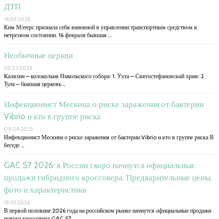
ДТП
14.05.2026
Ким Мэтерс признала себя виновной в управлении транспортным средством в
нетрезвом состоянии. 16 февраля бывшая …
Необычные церкви
05.03.2026
Калязин – колокольня Никольского собора: 1. Ухта – Святостефановский храм: 2.
Тула – бывшая церковь …
Инфекционист Мескина о риске заражения от бактерии
Vibrio и кто в группе риска
09.09.2025
Инфекционист Мескина о риске заражения от бактерии Vibrio и кто в группе риска В
беседе …
GAC S7 2026: в России скоро начнутся официальные
продажи гибридного кроссовера. Предварительные цены,
фото и характеристики
18.01.2026
В первой половине 2026 года на российском рынке начнутся официальные продажи
нового кроссовера GAC S7. …