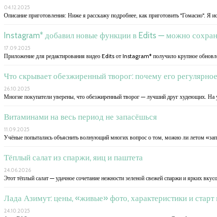
04.12.2025
Описание приготовления: Ниже я расскажу подробнее, как приготовить "Гомасио". Я и
Instagram* добавил новые функции в Edits — можно сохран
17.09.2025
Приложение для редактирования видео Edits от Instagram* получило крупное обновле
Что скрывает обезжиренный творог: почему его регулярное 
26.10.2025
Многие покупатели уверены, что обезжиренный творог — лучший друг худеющих. На у
Витаминами на весь период не запасёшься
11.09.2025
Учёные попытались объяснить волнующий многих вопрос о том, можно ли летом «зап
Тёплый салат из спаржи, яиц и паштета
24.06.2026
Этот тёплый салат — удачное сочетание нежности зеленой свежей спаржи и ярких вку
Лада Азимут: цены, «живые» фото, характеристики и старт
24.10.2025