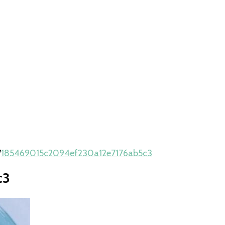
/
185469015c2094ef230a12e7176ab5c3
c3