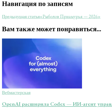
Навигация по записям
«Рыболов Приамурья — 2026»
Предыдущая статья
Вам также может понравиться...
Вебмастерская
OpenAI расширила Codex — ИИ-агент управля