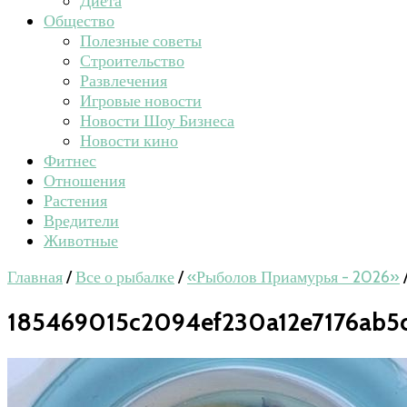
Диета
Общество
Полезные советы
Строительство
Развлечения
Игровые новости
Новости Шоу Бизнеса
Новости кино
Фитнес
Отношения
Растения
Вредители
Животные
Главная
/
Все о рыбалке
/
«Рыболов Приамурья - 2026»
185469015c2094ef230a12e7176ab5