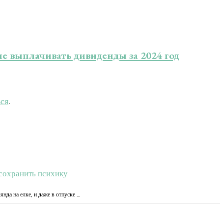
е выплачивать дивиденды за 2024 год
ься
.
 сохранить психику
да на елке, и даже в отпуске …