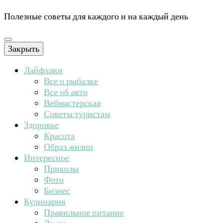
Полезные советы для каждого и на каждый день
Закрыть
Лайфхаки
Все о рыбалке
Все об авто
Вебмастерская
Советы туристам
Здоровье
Красота
Образ жизни
Интересное
Приколы
Фото
Бизнес
Кулинария
Правильное питание