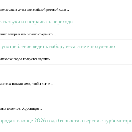
спользовала смесь гималайской розовой соли …
ять звуки и настраивать переходы
ние: теперь в нём можно сохранять …
употребление ведет к набору веса, а не к похудению
паковке гордо красуется надпись …
астись» витаминами, чтобы легче …
совых акцентов. Хрустящая …
 продаж в конце 2026 года (+новости о версии с турбомотор