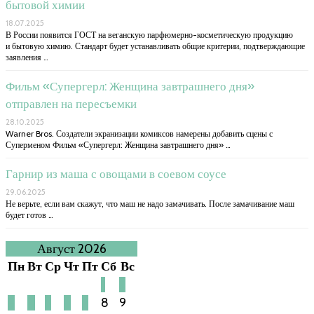
бытовой химии
18.07.2025
В России появится ГОСТ на веганскую парфюмерно-косметическую продукцию
и бытовую химию. Стандарт будет устанавливать общие критерии, подтверждающие
заявления …
Фильм «Супергерл: Женщина завтрашнего дня»
отправлен на пересъемки
28.10.2025
Warner Bros. Создатели экранизации комиксов намерены добавить сцены с
Суперменом Фильм «Супергерл: Женщина завтрашнего дня» …
Гарнир из маша с овощами в соевом соусе
29.06.2025
Не верьте, если вам скажут, что маш не надо замачивать. После замачивание маш
будет готов …
Август 2026
Пн
Вт
Ср
Чт
Пт
Сб
Вс
1
2
3
4
5
6
7
8
9