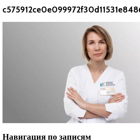
c575912ce0e099972f30d11531e848
Навигация по записям