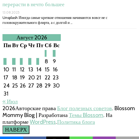
перерасти в нечто большее
13.08.2025
Unsplash Иногда самые крепкие отношения начинаются вовсе не с
головокружительного флирта, а с долгой и …
Август 2026
Пн
Вт
Ср
Чт
Пт
Сб
Вс
1
2
3
4
5
6
7
8
9
10
11
12
13
14
15
16
17
18
19
20
21
22
23
24
25
26
27
28
29
30
31
« Июл
2026Авторские права
Блог полезных советов
.
Blossom
Mommy Blog | Разработана
Темы Blossom
. На
платформе
WordPress
.
Политика блога
НАВЕРХ