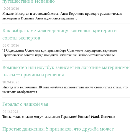
путешествие в Испанию
10.03.2026
Максим Виторган и его возлюбленная Анна Короткова проводят романтические
выходные в Испании. Анна поделилась кадрами, …
Как выбрать металлочерепицу: ключевые критерии и
советы экспертов
03.01.2026
13 Содержание Основные критерии выбора Сравнение популярных вариантов
Практические советы перед покупкой Заключение Выбор металлочерепицы …
Компьютер или ноутбук зависает на логотипе материнской
платы — причины и решения
28.04.2026
Иногда при включении ПК или ноутбука пользователи могут столкнуться с тем, что
на экране отображается …
Геральт с чашкой чая
05.12.2025
Только такие милахи могут называться Геральтом! Косплей Maul. Источник
Простые движения: 5 признаков, что дружба может