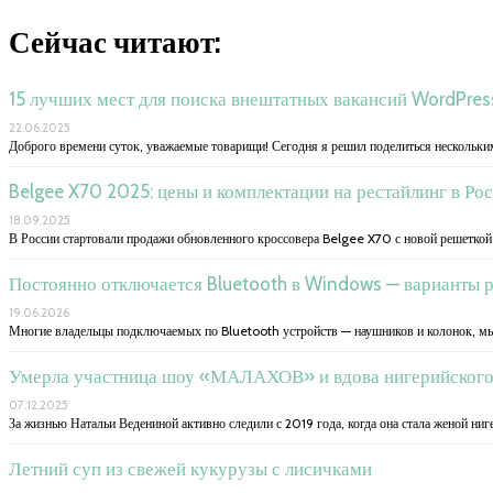
Сейчас читают:
15 лучших мест для поиска внештатных вакансий WordPres
22.06.2025
Доброго времени суток, уважаемые товарищи! Сегодня я решил поделиться нескольк
Belgee X70 2025: цены и комплектации на рестайлинг в Рос
18.09.2025
В России стартовали продажи обновленного кроссовера Belgee X70 с новой решеткой
Постоянно отключается Bluetooth в Windows — варианты 
19.06.2026
Многие владельцы подключаемых по Bluetooth устройств — наушников и колонок, м
Умерла участница шоу «МАЛАХОВ» и вдова нигерийского
07.12.2025
За жизнью Натальи Ведениной активно следили с 2019 года, когда она стала женой ниг
Летний суп из свежей кукурузы с лисичками