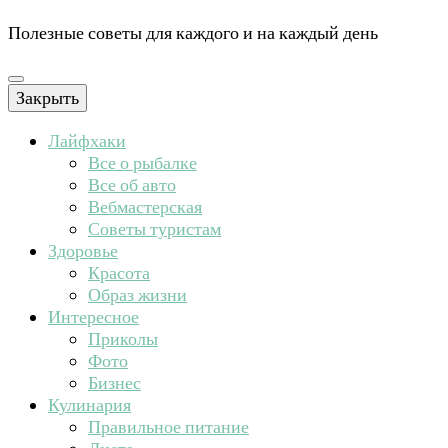
Полезные советы для каждого и на каждый день
Закрыть
Лайфхаки
Все о рыбалке
Все об авто
Вебмастерская
Советы туристам
Здоровье
Красота
Образ жизни
Интересное
Приколы
Фото
Бизнес
Кулинария
Правильное питание