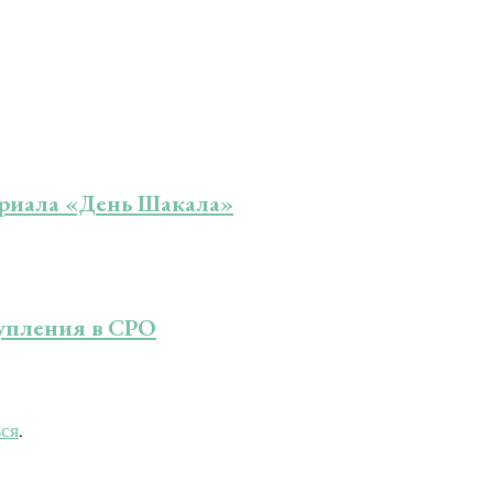
ериала «День Шакала»
упления в СРО
ься
.