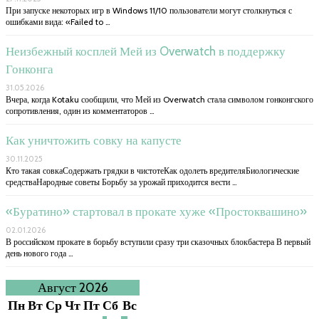
При запуске некоторых игр в Windows 11/10 пользователи могут столкнуться с
ошибками вида: «Failed to …
Неизбежный косплей Мей из Overwatch в поддержку
Гонконга
31.05.2026
Вчера, когда Kotaku сообщили, что Мей из Overwatch стала символом гонконгского
сопротивления, один из комментаторов …
Как уничтожить совку на капусте
30.11.2025
Кто такая совкаСодержать грядки в чистотеКак одолеть вредителяБиологические
средстваНародные советы Борьбу за урожай приходится вести …
«Буратино» стартовал в прокате хуже «Простоквашино»
02.01.2026
В российском прокате в борьбу вступили сразу три сказочных блокбастера В первый
день нового года …
Август 2026
Пн
Вт
Ср
Чт
Пт
Сб
Вс