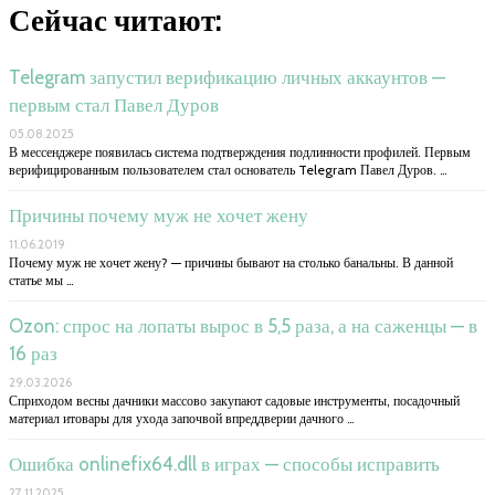
Сейчас читают:
Telegram запустил верификацию личных аккаунтов —
первым стал Павел Дуров
05.08.2025
В мессенджере появилась система подтверждения подлинности профилей. Первым
верифицированным пользователем стал основатель Telegram Павел Дуров. …
Причины почему муж не хочет жену
11.06.2019
Почему муж не хочет жену? — причины бывают на столько банальны. В данной
статье мы …
Ozon: спрос на лопаты вырос в 5,5 раза, а на саженцы — в
16 раз
29.03.2026
Сприходом весны дачники массово закупают садовые инструменты, посадочный
материал итовары для ухода започвой впреддверии дачного …
Ошибка onlinefix64.dll в играх — способы исправить
27.11.2025