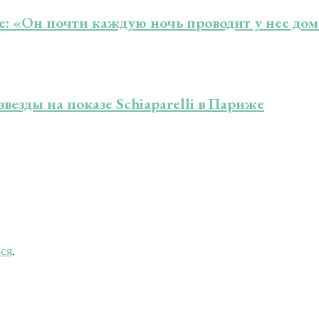
е: «Он почти каждую ночь проводит у нее до
везды на показе Schiaparelli в Париже
ься
.