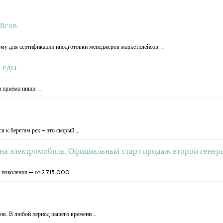
ейсов
рму для сертификации иподготовки менеджеров маркетплейсов. …
е еды
и приёма пищи. …
я к берегам рек – это скорый …
и на электромобиль. Официальный старт продаж второй генер
 поколения — от 2 715 000 …
ров. В любой период нашего времени …