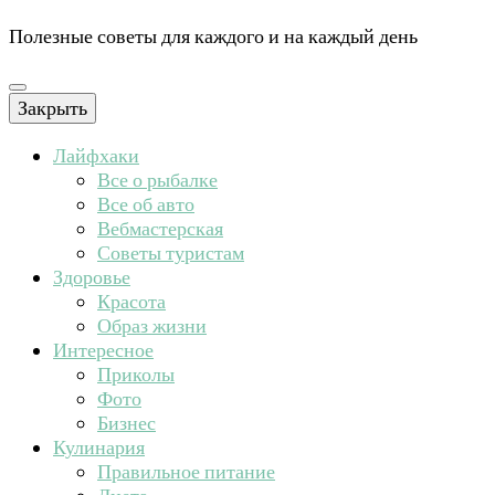
Полезные советы для каждого и на каждый день
Закрыть
Лайфхаки
Все о рыбалке
Все об авто
Вебмастерская
Советы туристам
Здоровье
Красота
Образ жизни
Интересное
Приколы
Фото
Бизнес
Кулинария
Правильное питание