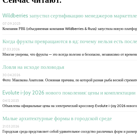
Wildberries запустил сертификацию менеджеров маркетпл
07.09.2025
Компания РВБ (объединенная компания Wildberries & Russ) запустила новую платфо
Когда фрукты превращаются в яд: почему нельзя есть посл
27.03.2026
Многие уверены, что фрукты — это всегда полезно и безопасно, независимо от времен
Ловля на исходе половодья
30.04.2026
Фото: Маилкова Анатолия. Основная причина, по которой разная рыба весной стремитс
Evolute i-Joy 2026 нового поколения: цены и комплектаци
04.12.2025
Объявлены официальные цены на электрический кроссовер Evolute i-Joy 2026 нового
Малые архитектурные формы в городской среде
21.03.2026
Городская среда представляет собой удивительное соседство различных форм и разме