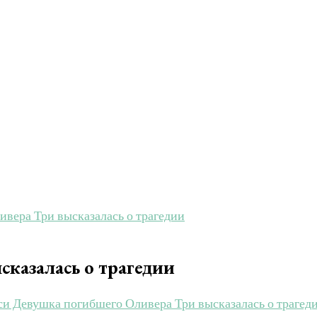
вера Три высказалась о трагедии
казалась о трагедии
си Девушка погибшего Оливера Три высказалась о трагед