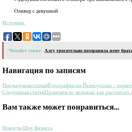
Оливер с девушкой
Источник
Читайте также:
Алсу трогательно поздравила жену брата
Навигация по записям
Фотографии из Йеллоустона – перво
Предыдущая статья
Проценты по вкладам: как рассчитать
Следующая статья
Вам также может понравиться...
Новости Шоу Бизнеса