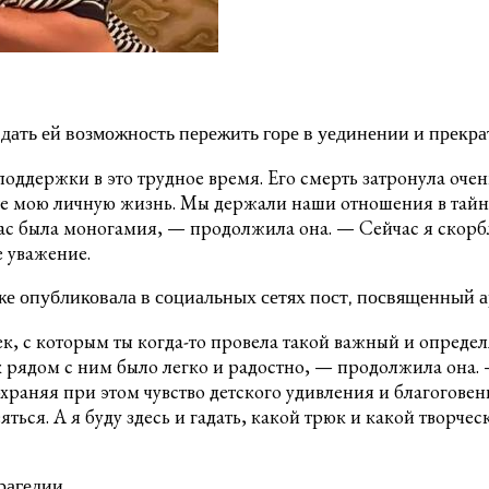
дать ей возможность пережить горе в уединении и прекра
поддержки в это трудное время. Его смерть затронула оче
те мою личную жизнь. Мы держали наши отношения в тайн
ас была моногамия, — продолжила она. — Сейчас я скорбл
е уважение.
 опубликовала в социальных сетях пост, посвященный а
ек, с которым ты когда-то провела такой важный и опред
к рядом с ним было легко и радостно, — продолжила она.
охраняя при этом чувство детского удивления и благогов
ться. А я буду здесь и гадать, какой трюк и какой творче