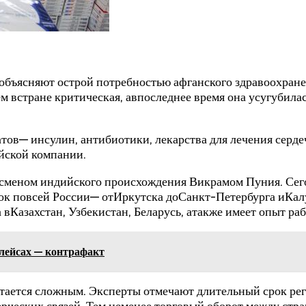
объясняют острой потребностью афганского здравоохран
 встране критическая, авпоследнее время она усугубилас
ов— инсулин, антибиотики, лекарства для лечения серде
йской компании.
есменом индийского происхождения Викрамом Пуния. Се
ок повсей России— отИркутска доСанкт-Петербурга иКал
ва вКазахстан, Узбекистан, Беларусь, атакже имеет опыт
лейсах — контрафакт
тается сложным. Эксперты отмечают длительный срок рег
ческих связей. Тем неменее торговый оборот между стра