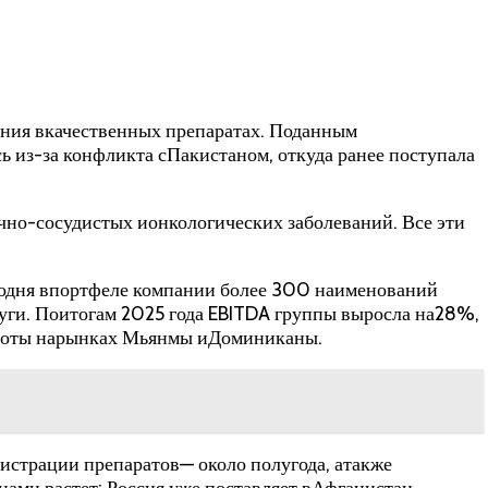
ения вкачественных препаратах. Поданным
ь из-за конфликта сПакистаном, откуда ранее поступала
чно-сосудистых ионкологических заболеваний. Все эти
годня впортфеле компании более 300 наименований
уги. Поитогам 2025 года EBITDA группы выросла на28%,
 работы нарынках Мьянмы иДоминиканы.
истрации препаратов— около полугода, атакже
нами растет: Россия уже поставляет вАфганистан