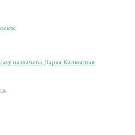
оскве
Easy назначена Дарья Калюжная
ься
.