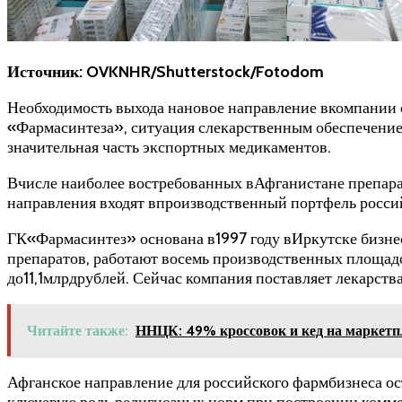
Источник: OVKNHR/Shutterstock/Fotodom
Необходимость выхода нановое направление вкомпании 
«Фармасинтеза», ситуация слекарственным обеспечением
значительная часть экспортных медикаментов.
Вчисле наиболее востребованных вАфганистане препарат
направления входят впроизводственный портфель росси
ГК«Фармасинтез» основана в1997 году вИркутске бизн
препаратов, работают восемь производственных площад
до11,1млрдрублей. Сейчас компания поставляет лекарст
Читайте также:
ННЦК: 49% кроссовок и кед на маркетп
Афганское направление для российского фармбизнеса ос
ключевую роль религиозных норм при построении коммер