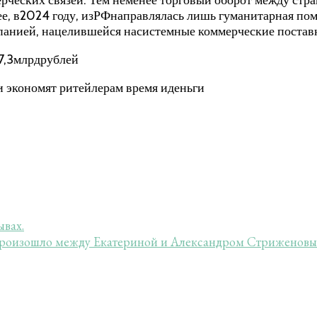
ее, в2024 году, изРФнаправлялась лишь гуманитарная по
панией, нацелившейся насистемные коммерческие поставк
о7,3млрдрублей
и экономят ритейлерам время иденьги
ывах.
 произошло между Екатериной и Александром Стриженовы