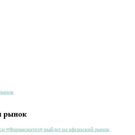
 рынок
й рынок
си «Фармасинтез» выйдет на афганский рынок