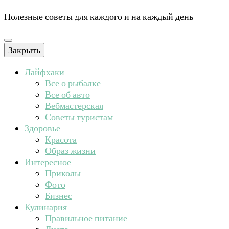
Полезные советы для каждого и на каждый день
Закрыть
Лайфхаки
Все о рыбалке
Все об авто
Вебмастерская
Советы туристам
Здоровье
Красота
Образ жизни
Интересное
Приколы
Фото
Бизнес
Кулинария
Правильное питание