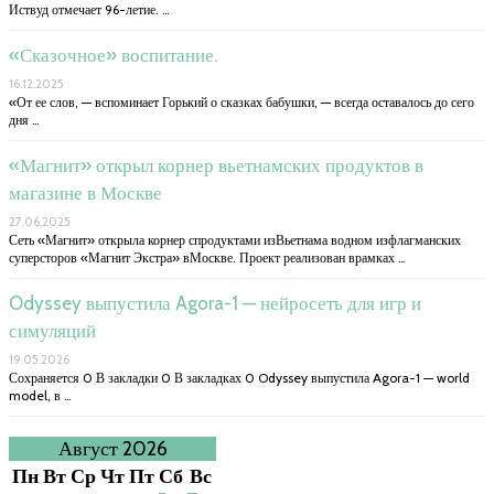
Иствуд отмечает 96-летие. …
«Сказочное» воспитание.
16.12.2025
«От ее слов, — вспоминает Горький о сказках бабушки, — всегда оставалось до сего
дня …
«Магнит» открыл корнер вьетнамских продуктов в
магазине в Москве
27.06.2025
Сеть «Магнит» открыла корнер спродуктами изВьетнама водном изфлагманских
суперсторов «Магнит Экстра» вМоскве. Проект реализован врамках …
Odyssey выпустила Agora-1 — нейросеть для игр и
симуляций
19.05.2026
Сохраняется 0 В закладки 0 В закладках 0 Odyssey выпустила Agora-1 — world
model, в …
Август 2026
Пн
Вт
Ср
Чт
Пт
Сб
Вс