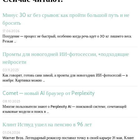
Минус 30 кг без срывов: как пройти большой путь и не
бросить
17.06.2026
Похудение — процесс не быстрый, особенно когда речь идет о 30 кг лишнего веса.
Резкая …
Промты для новогодней ИИ-фотосессии, +подходящие
нейросети
03.11.2025
Как говорят, готовь сани зимой, а промты для новогодних ИИ-фотосессий — в
ноябре. Картинки можно …
Comet — новый AI браузер от Perplexity
08.10.2025
Многие пользователи знают о Perplexity AI — поисковой системе, сочетающей
языковые модели и поиск в …
Клинт Иствуд ушел на пенсию в 96 лет
01.06.2026
Warner Bros. Легендарный режиссер поставил точку в своей карьере 31 мая, Клинт