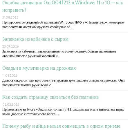
Ошибка активации 0xc004f213 в Windows 11 и 10 — как
исправить?
31.08.2025
При просмотре сведений об активации Windows 11/10 в «Параметрах», некоторые
пользователи могут обнаружить сообщение об …
Запеканка из кабачков с сыром
23.07.2026
Запеканка из кабачков, приготовленная по этому рецепту, больше напоминает
овощной пирог с румяной корочкой и …
Оладьи в мультиварке на дрожжах
11.02.2026
Делюсь секретом, как приготовить в мультиварке пышные оладьи на дрожжах. Они
получаются такими румяными, с …
Как создать страницу связаться без плагинов
02.03.2026
Приветствую на блоге «Закомпом точка Ру»! Приходиться опять извиняться перед
вами, дорогие читатели моего блога. …
Почему рыбу и яйца нельзя совмещать в одном приеме