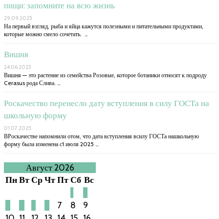
пищи: запомните на всю жизнь
29.09.2025
На первый взгляд, рыба и яйца кажутся полезными и питательными продуктами,
которые можно смело сочетать. …
Вишня
24.06.2025
Вишня — это растение из семейства Розовые, которое ботаники относят к подроду
Cerasus рода Слива. …
Роскачество перенесло дату вступления в силу ГОСТа на
школьную форму
01.07.2025
ВРоскачестве напомнили отом, что дата вступления всилу ГОСТа нашкольную
форму была изменена с1 июля 2025 …
Август 2026
Пн
Вт
Ср
Чт
Пт
Сб
Вс
1
2
3
4
5
6
7
8
9
10
11
12
13
14
15
16