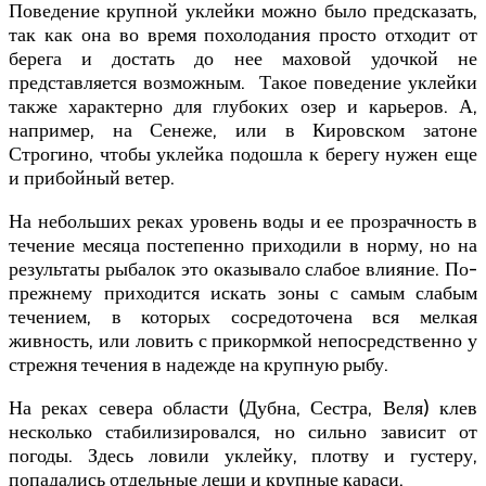
Поведение крупной уклейки можно было предсказать,
так как она во время похолодания просто отходит от
берега и достать до нее маховой удочкой не
представляется возможным. Такое поведение уклейки
также характерно для глубоких озер и карьеров. А,
например, на Сенеже, или в Кировском затоне
Строгино, чтобы уклейка подошла к берегу нужен еще
и прибойный ветер.
На небольших реках уровень воды и ее прозрачность в
течение месяца постепенно приходили в норму, но на
результаты рыбалок это оказывало слабое влияние. По-
прежнему приходится искать зоны с самым слабым
течением, в которых сосредоточена вся мелкая
живность, или ловить с прикормкой непосредственно у
стрежня течения в надежде на крупную рыбу.
На реках севера области (Дубна, Сестра, Веля) клев
несколько стабилизировался, но сильно зависит от
погоды. Здесь ловили уклейку, плотву и густеру,
попадались отдельные лещи и крупные караси.