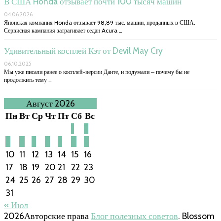
В США Honda отзывает почти 100 тысяч машин
04.06.2026
Японская компания Honda отзывает 98,89 тыс. машин, проданных в США.
Сервисная кампания затрагивает седан Acura …
Удивительный косплей Кэт от Devil May Cry
06.10.2025
Мы уже писали ранее о косплей-версии Данте, и подумали – почему бы не
продолжить тему …
Август 2026
Пн
Вт
Ср
Чт
Пт
Сб
Вс
1
2
3
4
5
6
7
8
9
10
11
12
13
14
15
16
17
18
19
20
21
22
23
24
25
26
27
28
29
30
31
« Июл
2026Авторские права
Блог полезных советов
.
Blossom