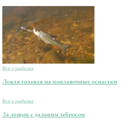
Все о рыбалке
Ловля голавля на поплавочные оснастки
Все о рыбалке
За лещом с дальним забросом