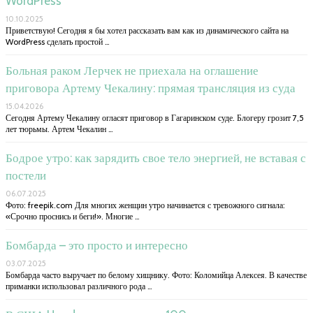
WordPress
10.10.2025
Приветствую! Сегодня я бы хотел рассказать вам как из динамического сайта на
WordPress сделать простой …
Больная раком Лерчек не приехала на оглашение
приговора Артему Чекалину: прямая трансляция из суда
15.04.2026
Сегодня Артему Чекалину огласят приговор в Гагаринском суде. Блогеру грозит 7,5
лет тюрьмы. Артем Чекалин …
Бодрое утро: как зарядить свое тело энергией, не вставая с
постели
06.07.2025
Фото: freepik.com Для многих женщин утро начинается с тревожного сигнала:
«Срочно проснись и беги!». Многие …
Бомбарда – это просто и интересно
03.07.2025
Бомбарда часто выручает по белому хищнику. Фото: Коломийца Алексея. В качестве
приманки использовал различного рода …