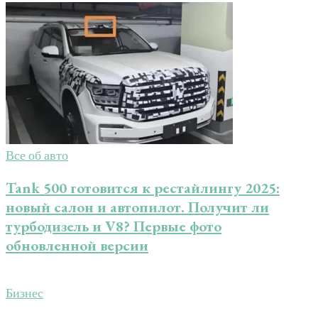
Все об авто
Tank 500 готовится к рестайлингу 2025:
новый салон и автопилот. Получит ли
турбодизель и V8? Первые фото
обновленной версии
Бизнес