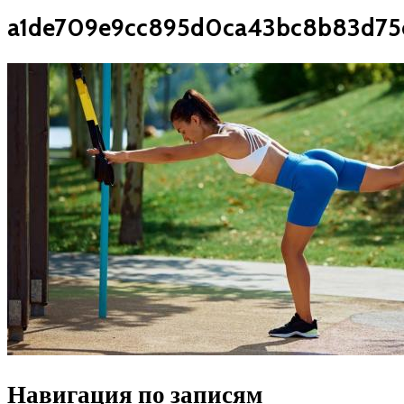
a1de709e9cc895d0ca43bc8b83d75
Навигация по записям