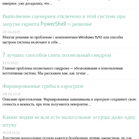
наверное, уже догадались, что …
Выполнение сценариев отключено в этой системе при
запуске скрипта PowerShell — решение
07.06.2025
Многие решения по проблемам с компонентами Windows 11/10 или способы
настроек системы включают в себя …
7 лучших способов снять похмельный синдром
29.11.2025
Главные проблемы похмельного синдрома — обезвоживание и измочаленная
вегетативная система. Мы расскажем вам, как лучше …
Фаршированные грибы в аэрогриле
08.06.2025
Описание приготовления: Фаршированные шампиньоны в аэрогриле сохраняют свою
сочность и нежность, при этом получаются невероятно …
Каким людям нельзя есть малосольные огурцы: даже одну
штуку
19.08.2025
Хрустящие малосольные огурцы кажутся безобидным летним лакомством, но для