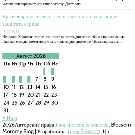
многих они скрывают серьезную угрозу. Диетологи …
Врач-невролог назвал главные методы, помогающие
защитить сердце
18.05.2026
Невролог Хорошев: сердце помогают защитить движение, сбалансированная еда
Главные методы, помогающие защитить сердце: движение, сбалансированная …
Август 2026
Пн
Вт
Ср
Чт
Пт
Сб
Вс
1
2
3
4
5
6
7
8
9
10
11
12
13
14
15
16
17
18
19
20
21
22
23
24
25
26
27
28
29
30
31
« Июл
2026Авторские права
Блог полезных советов
.
Blossom
Mommy Blog | Разработана
Темы Blossom
. На