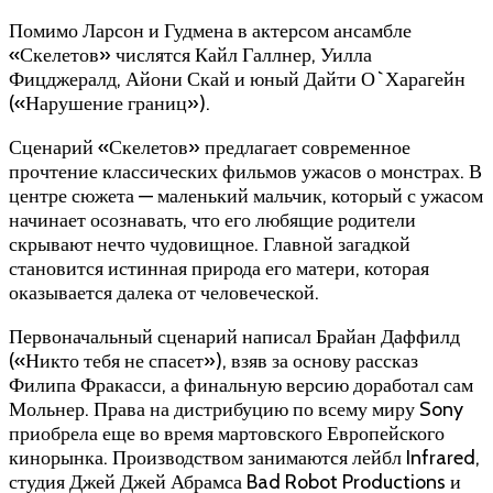
Помимо Ларсон и Гудмена в актерсом ансамбле
«Скелетов» числятся Кайл Галлнер, Уилла
Фицджералд, Айони Скай и юный Дайти О`Харагейн
(«Нарушение границ»).
Сценарий «Скелетов» предлагает современное
прочтение классических фильмов ужасов о монстрах. В
центре сюжета — маленький мальчик, который с ужасом
начинает осознавать, что его любящие родители
скрывают нечто чудовищное. Главной загадкой
становится истинная природа его матери, которая
оказывается далека от человеческой.
Первоначальный сценарий написал Брайан Даффилд
(«Никто тебя не спасет»), взяв за основу рассказ
Филипа Фракасси, а финальную версию доработал сам
Мольнер. Права на дистрибуцию по всему миру Sony
приобрела еще во время мартовского Европейского
кинорынка. Производством занимаются лейбл Infrared,
студия Джей Джей Абрамса Bad Robot Productions и