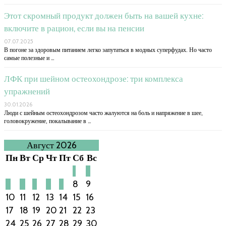
Этот скромный продукт должен быть на вашей кухне:
включите в рацион, если вы на пенсии
07.07.2025
В погоне за здоровым питанием легко запутаться в модных суперфудах. Но часто
самые полезные и …
ЛФК при шейном остеохондрозе: три комплекса
упражнений
30.01.2026
Люди с шейным остеохондрозом часто жалуются на боль и напряжение в шее,
головокружение, покалывание в …
Август 2026
Пн
Вт
Ср
Чт
Пт
Сб
Вс
1
2
3
4
5
6
7
8
9
10
11
12
13
14
15
16
17
18
19
20
21
22
23
24
25
26
27
28
29
30