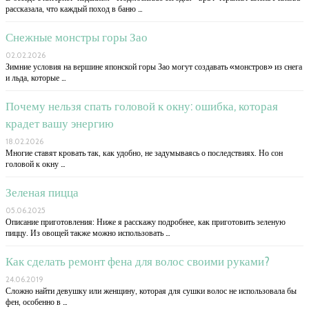
рассказала, что каждый поход в баню …
Снежные монстры горы Зао
02.02.2026
Зимние условия на вершине японской горы Зао могут создавать «монстров» из снега
и льда, которые …
Почему нельзя спать головой к окну: ошибка, которая
крадет вашу энергию
18.02.2026
Многие ставят кровать так, как удобно, не задумываясь о последствиях. Но сон
головой к окну …
Зеленая пицца
05.06.2025
Описание приготовления: Ниже я расскажу подробнее, как приготовить зеленую
пиццу. Из овощей также можно использовать …
Как сделать ремонт фена для волос своими руками?
24.06.2019
Сложно найти девушку или женщину, которая для сушки волос не использовала бы
фен, особенно в …