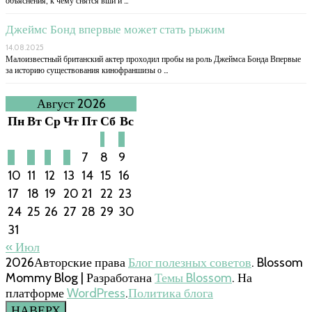
объяснения, к чему снятся вши и …
Джеймс Бонд впервые может стать рыжим
14.08.2025
Малоизвестный британский актер проходил пробы на роль Джеймса Бонда Впервые
за историю существования кинофраншизы о …
Август 2026
Пн
Вт
Ср
Чт
Пт
Сб
Вс
1
2
3
4
5
6
7
8
9
10
11
12
13
14
15
16
17
18
19
20
21
22
23
24
25
26
27
28
29
30
31
« Июл
2026Авторские права
Блог полезных советов
.
Blossom
Mommy Blog | Разработана
Темы Blossom
. На
платформе
WordPress
.
Политика блога
НАВЕРХ