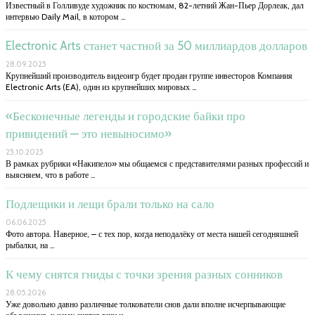
Известный в Голливуде художник по костюмам, 82-летний Жан-Пьер Дорлеак, дал
интервью Daily Mail, в котором …
Electronic Arts станет частной за 50 миллиардов долларов
28.09.2025
Крупнейший производитель видеоигр будет продан группе инвесторов Компания
Electronic Arts (EA), один из крупнейших мировых …
«Бесконечные легенды и городские байки про
привидений — это невыносимо»
25.10.2025
В рамках рубрики «Накипело» мы общаемся с представителями разных профессий и
выясняем, что в работе …
Подлещики и лещи брали только на сало
06.06.2025
Фото автора. Наверное, – с тех пор, когда неподалёку от места нашей сегодняшней
рыбалки, на …
К чему снятся гниды с точки зрения разных сонников
28.05.2026
Уже довольно давно различные толкователи снов дали вполне исчерпывающие